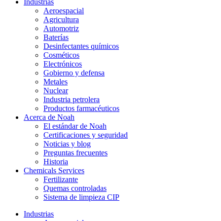
Industrias
Aeroespacial
Agricultura
Automotriz
Baterías
Desinfectantes químicos
Cosméticos
Electrónicos
Gobierno y defensa
Metales
Nuclear
Industria petrolera
Productos farmacéuticos
Acerca de Noah
El estándar de Noah
Certificaciones y seguridad
Noticias y blog
Preguntas frecuentes
Historia
Chemicals Services
Fertilizante
Quemas controladas
Sistema de limpieza CIP
Industrias