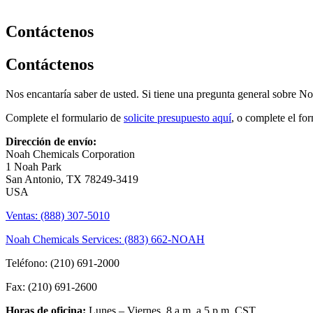
Contáctenos
Contáctenos
Nos encantaría saber de usted. Si tiene una pregunta general sobre N
Complete el formulario de
solicite presupuesto aquí
, o complete el fo
Dirección de envío:
Noah Chemicals Corporation
1 Noah Park
San Antonio, TX 78249-3419
USA
Ventas: (888) 307-5010
Noah Chemicals Services: (883) 662-NOAH
Teléfono: (210) 691-2000
Fax: (210) 691-2600
Horas de oficina:
Lunes – Viernes, 8 a.m. a 5 p.m. CST