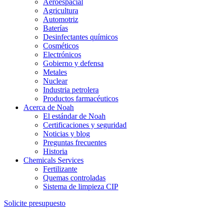
Aeroespacial
Agricultura
Automotriz
Baterías
Desinfectantes químicos
Cosméticos
Electrónicos
Gobierno y defensa
Metales
Nuclear
Industria petrolera
Productos farmacéuticos
Acerca de Noah
El estándar de Noah
Certificaciones y seguridad
Noticias y blog
Preguntas frecuentes
Historia
Chemicals Services
Fertilizante
Quemas controladas
Sistema de limpieza CIP
Solicite presupuesto