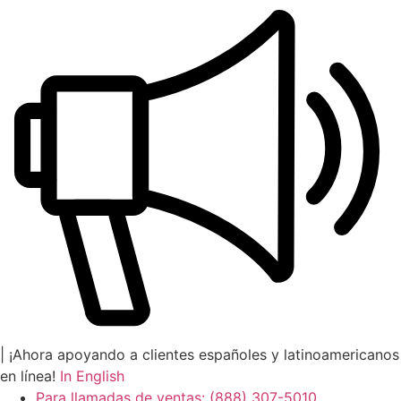
Skip
to
content
| ¡Ahora apoyando a clientes españoles y latinoamericanos
en línea!
In English
Para llamadas de ventas: (888) 307-5010